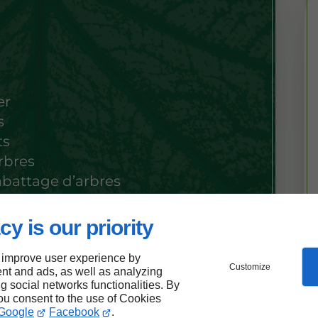
er
s
ts
rbres
abattage d’arbres
cy is our priority
 improve user experience by
Customize
nt and ads, as well as analyzing
ng social networks functionalities. By
you consent to the use of Cookies
Google
Facebook
.