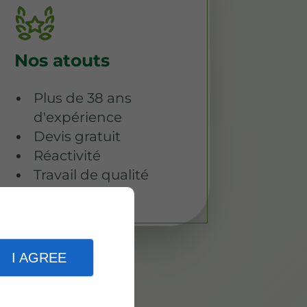
Nos atouts
Plus de 38 ans
d'expérience
Devis gratuit
Réactivité
Travail de qualité
I AGREE