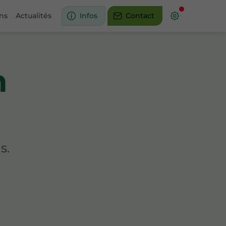
ons
Actualités
Infos
Contact
n
s.