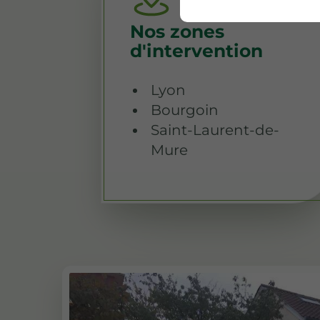
Nos zones
d'intervention
Lyon
Bourgoin
Saint-Laurent-de-
Mure