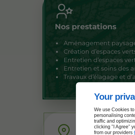
Nos prestations
Aménagement paysag
Création d’espaces vert
Entretien d’espaces ver
Entretien et soins des a
Travaux d’élagage et d’
Your priva
We use Cookies to
personalising conte
traffic and optimizi
clicking "I Agree" 
from our providers