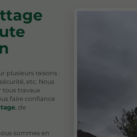
attage
oute
on
r plusieurs raisons :
écurité, etc. Nous
r tous travaux
us faire confiance
ttage
, de
 nous sommes en