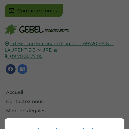
Contactez-nous
41 Bis Rue Ferdinand Gauthier,
69720
SAINT-
LAURENT-DE-MURE
09 70 35 77 05
Accueil
Contactez-nous
Mentions légales
Plan du site