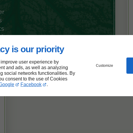
er
s
ts
rbres
abattage d’arbres
cy is our priority
 improve user experience by
Customize
nt and ads, as well as analyzing
ng social networks functionalities. By
you consent to the use of Cookies
Google
Facebook
.