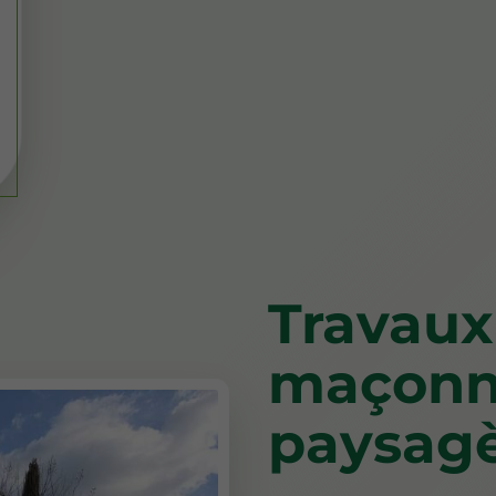
Travaux
maçonn
paysagè