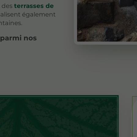
t des
terrasses de
éalisent également
ntaines.
 parmi nos