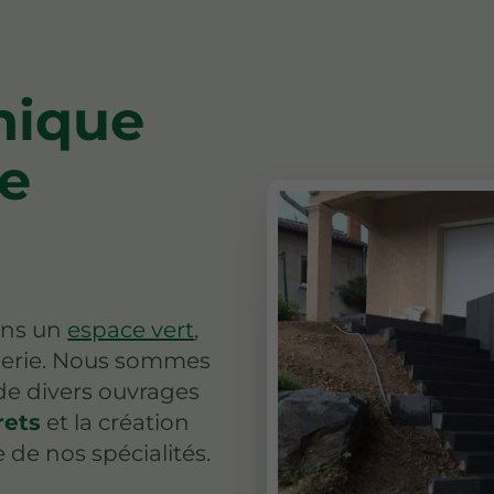
unique
e
ans un
espace vert
,
nerie. Nous sommes
 de divers ouvrages
rets
et la création
e de nos spécialités.