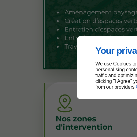
Aménagement paysag
Création d’espaces vert
Entretien d’espaces ver
Entretien et soins des a
Travaux d’élagage et d’
Your priva
We use Cookies to
personalising conte
traffic and optimizi
clicking "I Agree" 
from our providers
Nos zones
d'intervention