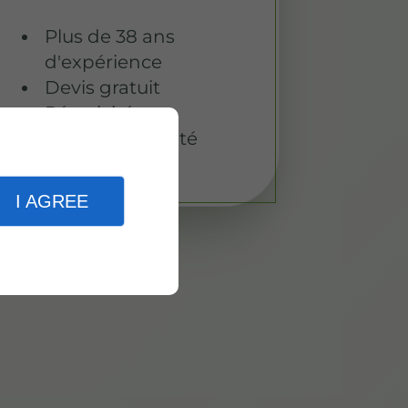
Plus de 38 ans
d'expérience
Devis gratuit
Réactivité
Travail de qualité
I AGREE