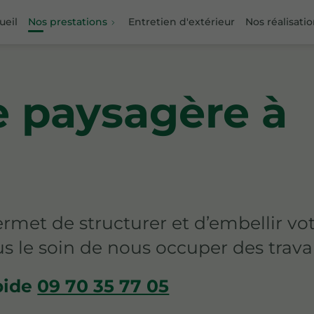
ueil
Nos prestations
Entretien d'extérieur
Nos réalisati
 paysagère à
met de structurer et d’embellir vo
us le soin de nous occuper des trava
pide
09 70 35 77 05