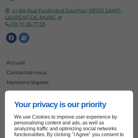
41 Bis Rue Ferdinand Gauthier,
69720
SAINT-
LAURENT-DE-MURE
09 70 35 77 05
Accueil
Contactez-nous
Mentions légales
Plan du site
Your privacy is our priority
We use Cookies to improve user experience by
Haut de page
personalising content and ads, as well as
analyzing traffic and optimizing social networks
functionalities. By clicking "I Agree" you consent to